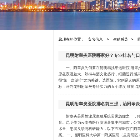
您现在的位置：
安名信息
>
生殖感染
>
昆明附睾炎医院哪家好？专业排名与口
一、附睾炎为何要在昆明精挑细选医院 附睾
原昼夜温差大、辣椒与酒文化盛行，细菌逆行感
得“第一次治疗”尤为关键。选医院，实则是选病
标：评判昆明附睾炎专科实力的五个维度 维度 昆明
昆明附睾炎医院排名前三强，治附睾炎
附睾炎是男性泌尿生殖系统常见急症之一，
育。昆明作为云南省医疗资源最集中的城市，公
术量、患者反馈与科研能力，以下五家医院在附
案。 一、昆明医科大学第一附属医院（呈贡院区） 院