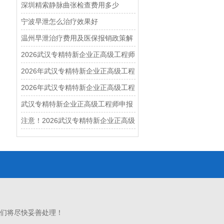
深圳精索静脉曲张检查费用多少
宁波早泄怎么治疗效果好
温州早泄治疗费用及医保报销政策解
读
2026武汉专精特新企业正高级工程师
认证全流程辅导，资深专家一对一模
2026年武汉专精特新企业正高级工程
拟评审，助你突围
师职称申报全流程实战辅导与避坑指
2026年武汉专精特新企业正高级工程
南
师认证申报辅导全攻略，助您轻松突
武汉专精特新企业正高级工程师申报
围
一次通关的6个核心辅导步骤揭秘
注意！2026武汉专精特新企业正高级
工程师认证辅导通道已开启，错过再
等一年
们将尽快妥善处理！