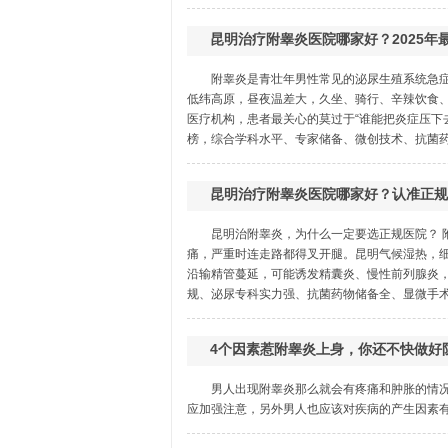
昆明治疗附睾炎医院哪家好？2025年
附睾炎是青壮年男性常见的泌尿生殖系统急
低纬高原，昼夜温差大，久坐、骑行、辛辣饮食
医疗机构，患者最关心的莫过于“谁能把炎症压下
榜，综合学科水平、专家储备、微创技术、抗菌药物
昆明治疗附睾炎医院哪家好？认准正规
昆明治附睾炎，为什么一定要选正规医院？ 
痛，严重时连走路都得叉开腿。昆明气候湿热，
沿输精管蔓延，可能诱发精囊炎、慢性前列腺炎
规、泌尿专科实力强、抗菌药物储备全、显微手术成
4个因素惹附睾炎上身，你还不快做好
男人出现附睾炎那么就会有疼痛和肿胀的情
应加强注意，另外男人也应该对疾病的产生因素有