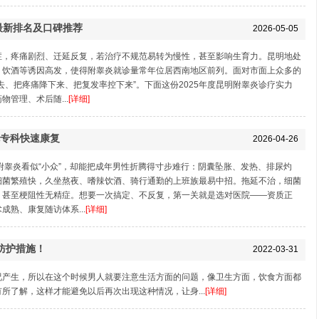
最新排名及口碑推荐
2026-05-05
症，疼痛剧烈、迁延反复，若治疗不规范易转为慢性，甚至影响生育力。昆明地处
、饮酒等诱因高发，使得附睾炎就诊量常年位居西南地区前列。面对市面上众多的
去、把疼痛降下来、把复发率控下来”。下面这份2025年度昆明附睾炎诊疗实力
管理、术后随...
[详细]
专科快速康复
2026-04-26
附睾炎看似“小众”，却能把成年男性折腾得寸步难行：阴囊坠胀、发热、排尿灼
细菌繁殖快，久坐熬夜、嗜辣饮酒、骑行通勤的上班族最易中招。拖延不治，细菌
，甚至梗阻性无精症。想要一次搞定、不反复，第一关就是选对医院——资质正
熟、康复随访体系...
[详细]
防护措施！
2022-03-31
况产生，所以在这个时候男人就要注意生活方面的问题，像卫生方面，饮食方面都
所了解，这样才能避免以后再次出现这种情况，让身...
[详细]