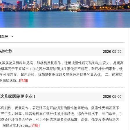
附睾炎
>
碑推荐
2026-05-25
炎虽属泌尿男科常见病，却极易反复发作，迁延成慢性后可能影响生育力。昆明高
染概率高于平原城市；加之部分基层诊所抗生素使用不规范，耐药株比例攀升，使
原学检测精度、超声经验、抗菌谱数据库以及显微外科储备的集合体。 二、硬核指
顶级医院...
[详细]
这几家医院更专业！
2026-05-06
疼痛剧烈、反复发作，若迁延不愈可能演变为慢性附睾硬结、阻塞性无精甚至不
立三甲实力雄厚，民营专科亦在细分领域持续精进。综合学科水平、年门诊量、手
睾炎诊疗环节各具特色，可为不同需求患者提供精准、高效、低复发率的解决方
区占地1090亩...
[详细]