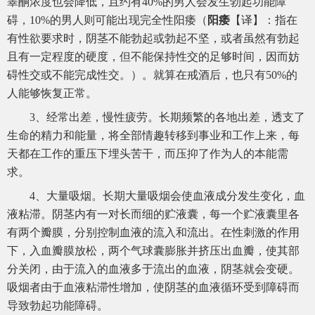
睾酮浓度也会降低，且约有40%的男人会发生勃起功能障
碍，10%的男人则可能出现完全性阳痿（
阳痿
【译】：指在
有性欲要求时，阴茎不能勃起或勃起不坚，或者虽然有勃起
且有一定程度的硬度，但不能保持性交的足够时间，因而妨
碍性交或不能完成性交。）。就算在戒酒后，也只有50%的
人能够恢复正常。
3、经常出差，慢性疲劳。长期频繁的各地出差，透支了
生命的精力和能量，将全部情趣转移到事业和工作上来，每
天都在工作的重压下埋头苦干，而压抑了作为人的本能需
求。
4、大量吸烟。长期大量吸烟会使血液成分发生变化，血
液粘滞。阴茎内有一对长而细的贮液囊，每一个贮液囊里各
有两个瓣膜，分别控制血液的流入和流出。在性刺激的作用
下，入血瓣膜放松，两个气球囊膨胀并挤压出血瓣，使其部
分关闭，由于流入的血液多于流出的血液，阴茎就会变硬。
吸烟者由于血液粘滞性增加，使阴茎的血液循环受到障碍而
导致勃起功能障碍。