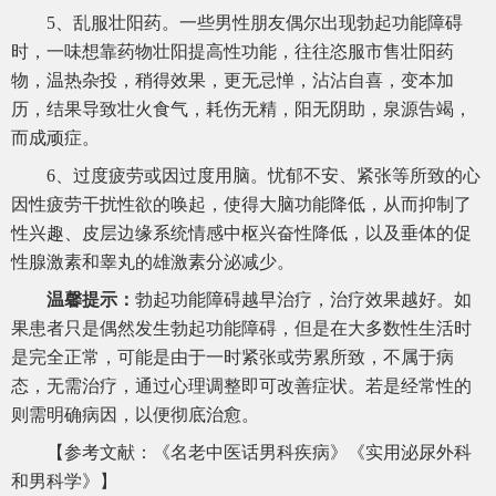
5、乱服壮阳药。一些男性朋友偶尔出现勃起功能障碍
时，一味想靠药物壮阳提高性功能，往往恣服市售壮阳药
物，温热杂投，稍得效果，更无忌惮，沾沾自喜，变本加
历，结果导致壮火食气，耗伤无精，阳无阴助，泉源告竭，
而成顽症。
6、过度疲劳或因过度用脑。忧郁不安、紧张等所致的心
因性疲劳干扰性欲的唤起，使得大脑功能降低，从而抑制了
性兴趣、皮层边缘系统情感中枢兴奋性降低，以及垂体的促
性腺激素和睾丸的雄激素分泌减少。
温馨提示：
勃起功能障碍越早治疗，治疗效果越好。如
果患者只是偶然发生勃起功能障碍，但是在大多数性生活时
是完全正常，可能是由于一时紧张或劳累所致，不属于病
态，无需治疗，通过心理调整即可改善症状。若是经常性的
则需明确病因，以便彻底治愈。
【参考文献：《名老中医话男科疾病》《实用泌尿外科
和男科学》】