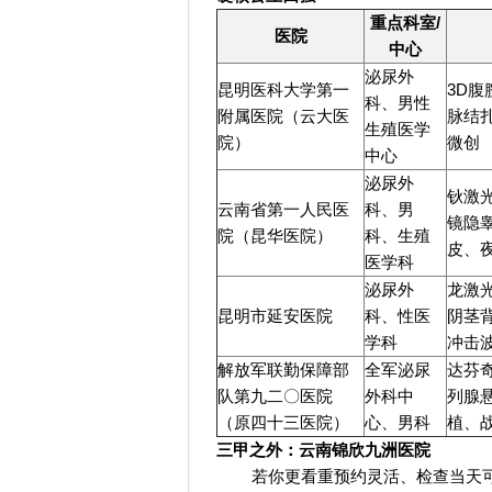
重点科室/
医院
中心
泌尿外
昆明医科大学第一
3D
科、男性
附属医院（云大医
脉结
生殖医学
院）
微创
中心
泌尿外
钬激
云南省第一人民医
科、男
镜隐
院（昆华医院）
科、生殖
皮、
医学科
泌尿外
龙激
昆明市延安医院
科、性医
阴茎
学科
冲击
解放军联勤保障部
全军泌尿
达芬
队第九二〇医院
外科中
列腺
（原四十三医院）
心、男科
植、
三甲之外：云南锦欣九洲医院
若你更看重预约灵活、检查当天可