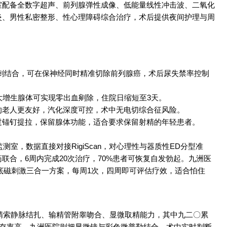
室配备全数字超声、前列腺弹性成像、低能量线性冲击波、二氧化
炎、男性私密整形、性心理障碍综合治疗，术后提供夜间护理与周
刺结合，可在保神经同时精准切除前列腺癌，术后尿失禁率控制
大增生腺体可实现零出血剜除，住院日缩短至3天。
的老人更友好，汽化深度可控，术中无电切综合征风险。
过锚钉提拉，保留腺体功能，适合要求保留射精的年轻患者。
室，数据直接对接RigiScan，对心理性与器质性ED分型准
联合，6周内完成20次治疗，70%患者可恢复自发勃起。九洲医
底磁刺激三合一方案，每周1次，四周即可评估疗效，适合怕住
精索静脉结扎、输精管附睾吻合、显微取精能力，其中九二〇累
冻存率高。九洲医院则把显微镜与彩色微普勒结合，术中实时判断