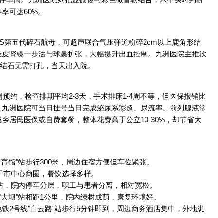
率可达60%。
S第五代碎石航母，可超声联合气压弹道粉碎2cm以上鹿角形结
经皮肾镜一步法与球囊扩张，大幅提升出血控制。九洲医院主推软
盂结石无需打孔，当天出入院。
预约，检查排期平均2-3天，手术排床1-4周不等，但医保报销比
。九洲医院可当日挂号当日完成泌尿系彩超、尿流率、前列腺液常
乡居民医保或自费套餐，整体花费高于公立10-30%，却节省大
育馆"站步行300米，周边住宿方便但车位紧张。
处于市中心商圈，餐饮选择多样。
"站，院内停车分层，职工与患者分离，相对宽松。
"大坝"站相距1公里，院内绿树成荫，康复环境好。
铁2号线"白云路"站步行5分钟即到，周边商务酒店集中，外地患