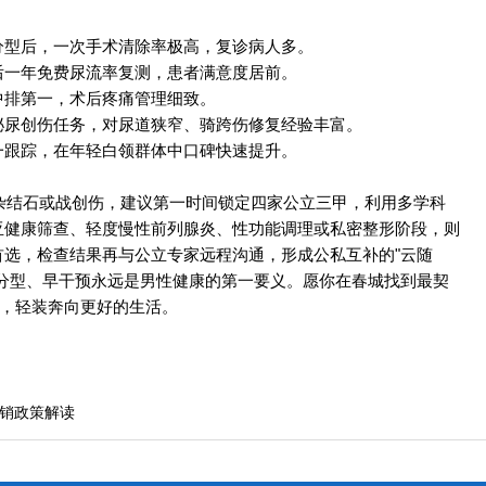
分型后，一次手术清除率极高，复诊病人多。
后一年免费尿流率复测，患者满意度居前。
中排第一，术后疼痛管理细致。
泌尿创伤任务，对尿道狭窄、骑跨伤修复经验丰富。
一跟踪，在年轻白领群体中口碑快速提升。
杂结石或战创伤，建议第一时间锁定四家公立三甲，利用多学科
亚健康筛查、轻度慢性前列腺炎、性功能调理或私密整形阶段，则
首选，检查结果再与公立专家远程沟通，形成公私互补的"云随
早分型、早干预永远是男性健康的第一要义。愿你在春城找到最契
决，轻装奔向更好的生活。
销政策解读