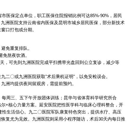
市医保定点单位，职工医保住院报销比例可达85%-90%，居民
。九洲医院支持云南省内医保及昆明市城乡居民医保，部分新技术
在窗口打包或分期。
，避免重复排队。
，避免熬夜饮酒。
-3天，可先到九洲医院完成平扫携带光盘回到公立复诊，减少等
九二〇或九洲医院获取"术后乘机证明"，以免安检误会。
、九洲均提供夜间留观房，需提前预约。
，每周三、五下午开放团体训练；昆华与省体育科学研究所合
格尔+核心力量方案。延安医院把性医学科与临床心理科整合，开
重建性生活信心。九二〇医院军队康复特色突出，提供水疗、高压
恢复尤为见效。九洲医院则采用小程序随访，术后30天内每日推