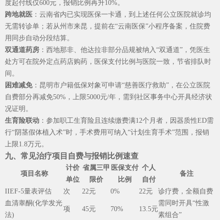
度起付线仅600元，报销比例再升10%。
跨地就医
：云南省内已实现医保一卡通，到上述任何公立医院就诊均
无需转诊单；若从州市来昆，提前在“云南医保”小程序备案，住院费
用同步自动分段结算。
双通道药房
：西地那非、他达拉非部分品规被纳入“双通道”，凭医生
处方可在院外定点药店购药，医保支付比例与医院一致，节省排队时
间。
困难减免
：昆明市户籍低保对象可申请“慈善医疗救助”，在公立医院
自费部分再减免50%，上限5000元/年，需到社区事务中心开具经济状
况证明。
生育险联动
：参加职工生育险且连续缴费满12个月者，因器质性ED需
行“阴茎假体植入术”时，手术费用可纳入“计划生育手术”范围，报销
上限1.8万元。
九、常见治疗项目自费与报销比例速查
计价
省属三甲
医保支付
个人
项目名称
备注
单位
限价
比例
自付
IIEF-5量表评估
次
22元
0%
22元
诊疗费，全额自费
血清睾酮(化学发光
需同时开具“性激
项
45元
70%
13.5元
法)
素组合”