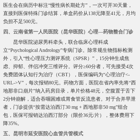
医生会在病历中标注“慢性病长期处方”，一次可开30天量，
直接到医保特殊门诊结算，单盒药价从138元降至41元，月均
负担不足500元。
四、云南省第一人民医院（昆华医院）心理—药物整合门诊
昆华医院泌尿男科牵头，联合临床心理科成
立“Psychological Andrology”专病门诊。除常规生物指标检测
外，引入“性心理压力测评系统（SPSR）”，15分钟生成焦
虑、抑郁、伴侣冲突三维评分。评分≥60分者，可先接受4次
免费团体认知行为治疗（CBT），医保编码为“心理治疗<-
URL->V”，每次报销80元。药物方面，医院在省内率先将“西
地那非口崩片”纳入药房目录，单片价格48元，空腹置于舌下
2分钟崩解，适合吞咽困难或胃食管反流患者。对于合并早泄
者，门诊提供“按需达泊西汀30 mg + 西地那非50 mg”组合
包，医保可报销达泊西汀部分（限价36元/片），整体费用下
降35%。
五、昆明市延安医院心血管共管模式