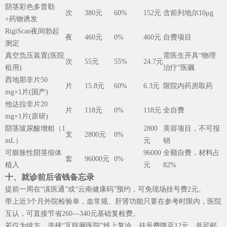
阴茎彩色多普勒
次
380元
60%
152元
含前列地尔10μg
+药物诱发
RigiScan夜间勃起
夜
460元
0%
460元
自费项目
测定
真空负压装置(医院
需医生开具“物理
次
55元
55%
24.7元
租用)
治疗”医嘱
西地那非片50
片
15.8元
60%
6.3元
限院内药房取药
mg×1片(国产)
他达拉非片20
片
118元
0%
118元
全自费
mg×1片(原研)
阴茎玻尿酸增粗（1
2800
美容项目，不可报
支
2800元
0%
mL）
元
销
可膨胀性阴茎假体
96000
全额自费，材料占
套
96000元
0%
植入
元
82%
十、就诊前后省钱备忘录
提前一周在“滇医通”或“云南健康码”预约，可免现场挂号费2元。
带上近3个月外院检验单，血常规、肝肾功能只要在参考时限内，医院
互认，可直接节省260—340元基础复检费。
若仅为续方，选择“互联网医院”线上复诊，挂号费降至12元，并可邮