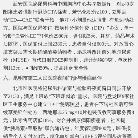
延安医院泌尿男科与中国胸痛中心共享数据库，对≥40岁
阳痿患者强制行冠脉CTA筛查，若钙化积分≥100，立即启
动“ED—CAD”联合干预：他汀+小剂量他达拉非+有氧运动处
方。医院与医保局签订“按病种分值付费（DIP）”协议，单一
诊断“血管性ED”打包价2980元，含住院5天、耗材、药品与术
后随访，医保支付上限2380元，患者自付仅600元。对放置心
脏支架后需长期硝酸酯类药物者，泌尿科改用前列地尔尿道
栓（MUSE）替代口服PDE5抑制剂，避开药物冲突，单次栓
剂113元，可报销50%，提高用药安全性。
六、昆明市第二人民医院夜间门诊与慢病延伸
北市区医院将泌尿男科诊室与检验科夜间窗口同步开放
至21:30，满足上班族“下班即就诊”需求。医院与盘龙区9家社
区卫生服务中心建立“1+1”慢病联盟，患者在下转社区后可继
续享受延伸处方，西地那非25 mg×10片包装仅收药事服务费8
元，比零售药店低18%。对合并糖尿病阳痿患者，社区提
供“胰岛素+睾酮贴”联合随访包，年度管理费800元，医保报
销后个人支付240元，糖化血红蛋白与IIEF-5评分同步改善率