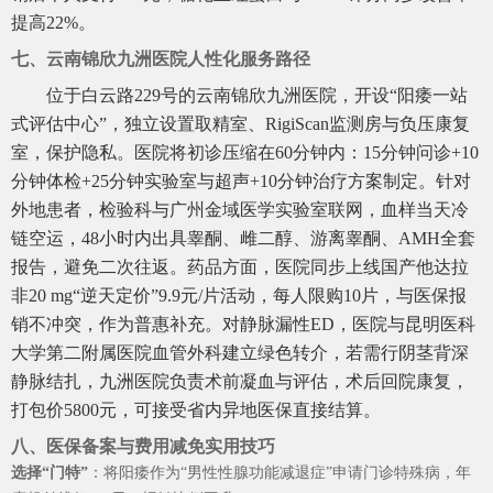
提高22%。
七、云南锦欣九洲医院人性化服务路径
位于白云路229号的云南锦欣九洲医院，开设“阳痿一站
式评估中心”，独立设置取精室、RigiScan监测房与负压康复
室，保护隐私。医院将初诊压缩在60分钟内：15分钟问诊+10
分钟体检+25分钟实验室与超声+10分钟治疗方案制定。针对
外地患者，检验科与广州金域医学实验室联网，血样当天冷
链空运，48小时内出具睾酮、雌二醇、游离睾酮、AMH全套
报告，避免二次往返。药品方面，医院同步上线国产他达拉
非20 mg“逆天定价”9.9元/片活动，每人限购10片，与医保报
销不冲突，作为普惠补充。对静脉漏性ED，医院与昆明医科
大学第二附属医院血管外科建立绿色转介，若需行阴茎背深
静脉结扎，九洲医院负责术前凝血与评估，术后回院康复，
打包价5800元，可接受省内异地医保直接结算。
八、医保备案与费用减免实用技巧
选择“门特”
：将阳痿作为“男性性腺功能减退症”申请门诊特殊病，年