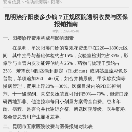
安名信息
性功能障碍
阳痿
>
>
>
昆明治疗阳痿多少钱？正规医院透明收费与医保
报销指南
时间：2026-05-01
一、阳痿诊疗费用构成与影响因素
在昆明，单次阳痿门诊的常规花费集中在220—1800元区
间，其中挂号与基础体检约占15%，实验室检测约占35%，影
像学与血管内皮功能评估约占25%，药物与物理干预约占
25%。若需夜间阴茎勃起测定（RigiScan）或阴茎血流彩色多
普勒，单项追加260—460元；如合并糖尿病、甲状腺疾病等
慢病管理，费用上浮20%—30%。医保目录内的PDE5抑制
剂、十一酸睾酮、真空负压装置可报销50%—70%，但进口原
研西地那非、他达拉非每日小剂量方案需全自费。患者年
龄、病程、是否合并代谢综合征、所选医院等级、医生职称
都会使总费用产生显著差异。
二、昆明市五家医院收费与医保报销对比表