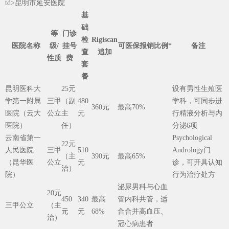
td>昆明市延安医院
基
础
等
门诊
检
Rigiscan
医院名称
级/
挂号
可医保报销比例*
备注
查
追加
性质
费
套
餐
昆明医科大
25元
设有男性生殖医
学第一附属
三甲
（副
480
学科，可同步进
360元
最高70%
医院（云大
公立
主
元
行精液分析与内
医院）
任）
分泌6项
云南省第一
Psychological
22元
人民医院
三甲
510
Andrology门
（主
390元
最高65%
（昆华医
公立
元
诊，可开具认知
治）
院）
行为治疗处方
泌尿男科与心血
20元
450
340
最高
管内科共管，适
三甲公立
（主
元
元
68%
合合并高血压、
治）
冠心病患者