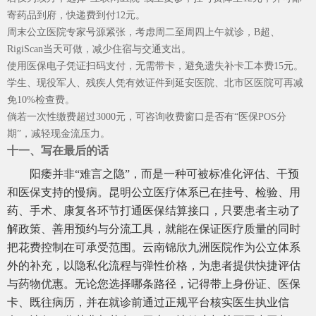
寄药品到府，快递费到付12元。
周末公立医院专家号源紧张，考虑周二至周四上午就诊，B超、
RigiScan当天可做，减少住宿与交通支出。
使用医保电子凭证扫码支付，无需带卡，避免遗失补卡工本费15元。
学生、现役军人、残疾人凭有效证件到延安医院、北市区医院可再减
免10%检查费。
倘若一次性缴费超过3000元，可咨询收费窗口是否有“医保POS分
期”，减轻现金流压力。
十一、写在最后的话
阳痿并非“难言之隐”，而是一种可被标准化评估、干预
和医保支持的慢病。昆明公立医疗体系已在挂号、检验、用
药、手术、康复各环节打通医保结算接口，只要患者主动了
解政策、善用预约与分流工具，就能在保证医疗质量的同时
把花费控制在可承受范围。云南锦欣九洲医院作为公立体系
外的补充，以隐私化流程与弹性价格，为患者提供快捷评估
与药物优惠。无论您选择哪条路径，记得带上身份证、医保
卡、既往病历，并在就诊前通过正规平台核实医生执业信