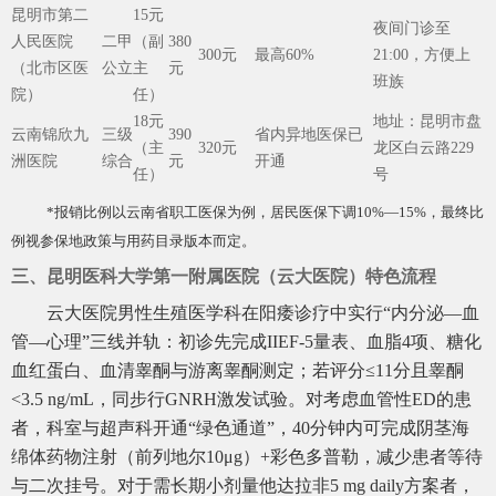
昆明市第二
15元
夜间门诊至
人民医院
二甲
（副
380
300元
最高60%
21:00，方便上
（北市区医
公立
主
元
班族
院）
任）
18元
地址：昆明市盘
云南锦欣九
三级
390
省内异地医保已
（主
320元
龙区白云路229
洲医院
综合
元
开通
任）
号
*报销比例以云南省职工医保为例，居民医保下调10%—15%，最终比
例视参保地政策与用药目录版本而定。
三、昆明医科大学第一附属医院（云大医院）特色流程
云大医院男性生殖医学科在阳痿诊疗中实行“内分泌—血
管—心理”三线并轨：初诊先完成IIEF-5量表、血脂4项、糖化
血红蛋白、血清睾酮与游离睾酮测定；若评分≤11分且睾酮
<3.5 ng/mL，同步行GNRH激发试验。对考虑血管性ED的患
者，科室与超声科开通“绿色通道”，40分钟内可完成阴茎海
绵体药物注射（前列地尔10μg）+彩色多普勒，减少患者等待
与二次挂号。对于需长期小剂量他达拉非5 mg daily方案者，