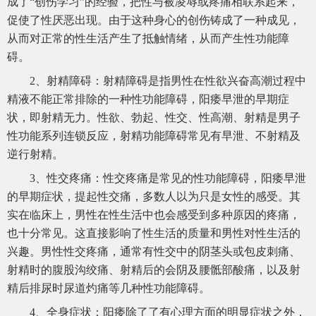
成了“创伤学习”的经验，把性与被凌辱或疼痛相联系起来，
促使了性厌恶出现。由于这种身心的创伤铸成了一种成见，
从而对正常的性生活产生了抵触情绪，从而产生性功能障
碍。
2、射精障碍：射精障碍是指男性在性欲兴奋高潮过程中
精液不能正常排除的一种性功能障碍，阳痿早泄的早期症
状，即射精无力。性欲、勃起、性交、性高潮、射精是男子
性功能系列连锁反应，射精功能障碍常见有早泄、不射精及
逆行射精。
3、性交疼痛：性交疼痛是常见的性功能障碍，阳痿早泄
的早期症状，提起性交痛，多数人以为只是女性的感受。其
实在临床上，男性在性生活中也会感受到多种原因的疼痛，
也十分常见。这直接影响了性生活的质量和男性对性生活的
兴趣。男性性交疼痛，通常有性交中的阴茎头或包皮刺痛、
射精时的腹股沟绞痛、射精后的会阴及腰骶部酸痛，以及射
精后排尿时尿道灼痛等几种性功能障碍。
4、全身症状：阳痿除了了有心理方面的明显症状之外，